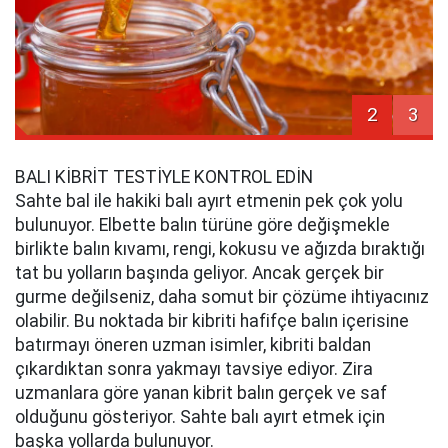
2
3
BALI KİBRİT TESTİYLE KONTROL EDİN
Sahte bal ile hakiki balı ayırt etmenin pek çok yolu
bulunuyor. Elbette balın türüne göre değişmekle
birlikte balın kıvamı, rengi, kokusu ve ağızda bıraktığı
tat bu yolların başında geliyor. Ancak gerçek bir
gurme değilseniz, daha somut bir çözüme ihtiyacınız
olabilir. Bu noktada bir kibriti hafifçe balın içerisine
batırmayı öneren uzman isimler, kibriti baldan
çıkardıktan sonra yakmayı tavsiye ediyor. Zira
uzmanlara göre yanan kibrit balın gerçek ve saf
olduğunu gösteriyor. Sahte balı ayırt etmek için
başka yollarda bulunuyor.