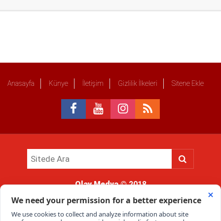
Anasayfa
Künye
İletişim
Gizlilik İlkeleri
Sitene Ekle
Olay Medya
© 2018
Sitemizde kullanılan içerik ve görsellerin tüm hakları saklıdır, izinsiz
kullanımı hukuki yaptırıma tabidir.