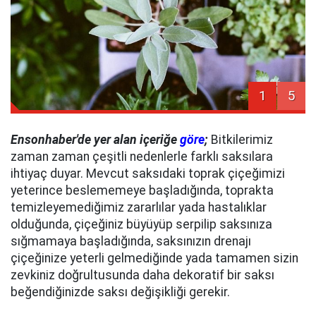
1
5
Ensonhaber'de yer alan içeriğe
göre
;
Bitkilerimiz
zaman zaman çeşitli nedenlerle farklı saksılara
ihtiyaç duyar. Mevcut saksıdaki toprak çiçeğimizi
yeterince beslememeye başladığında, toprakta
temizleyemediğimiz zararlılar yada hastalıklar
olduğunda, çiçeğiniz büyüyüp serpilip saksınıza
sığmamaya başladığında, saksınızın drenajı
çiçeğinize yeterli gelmediğinde yada tamamen sizin
zevkiniz doğrultusunda daha dekoratif bir saksı
beğendiğinizde saksı değişikliği gerekir.