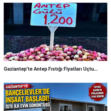
Gaziantep’te Antep Fıstığı Fiyatları Uçtu...