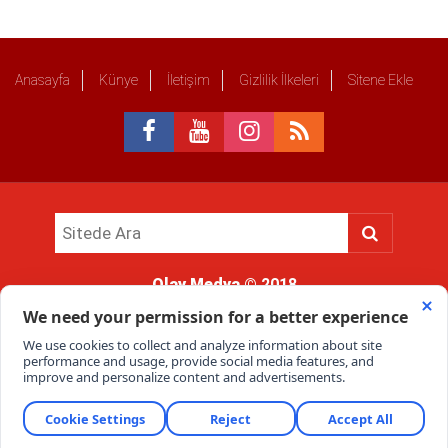
Anasayfa
Künye
İletişim
Gizlilik İlkeleri
Sitene Ekle
Olay Medya
© 2018
Sitemizde kullanılan içerik ve görsellerin tüm hakları saklıdır, izinsiz
kullanımı hukuki yaptırıma tabidir.
Haber Portalı Yazılımı