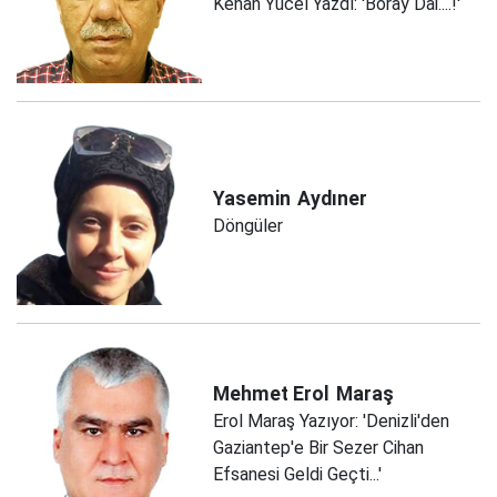
Kenan Yücel Yazdı: 'Boray Dai....!'
Yasemin
Aydıner
Döngüler
Mehmet Erol
Maraş
Erol Maraş Yazıyor: 'Denizli'den
Gaziantep'e Bir Sezer Cihan
Efsanesi Geldi Geçti...'