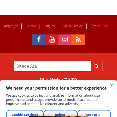
Anasayfa
Künye
İletişim
Gizlilik İlkeleri
Sitene Ekle
Olay Medya
© 2018
Sitemizde kullanılan içerik ve görsellerin tüm hakları saklıdır, izinsiz
kullanımı hukuki yaptırıma tabidir.