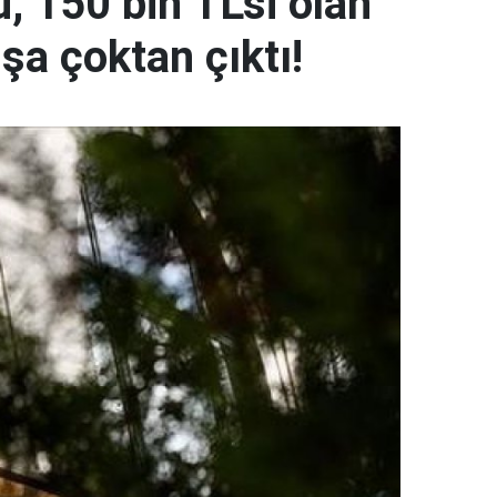
, 150 bin TL’si olan
şa çoktan çıktı!