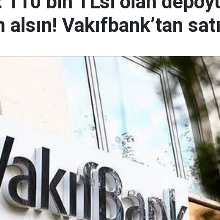
 110 bin TL’si olan depoyu
alsın! Vakıfbank’tan satı