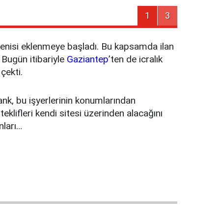
1
3
 yenisi eklenmeye başladı. Bu kapsamda ilan
 Bugün itibariyle
Gaziantep
’ten de icralık
çekti.
ank, bu işyerlerinin konumlarından
teklifleri kendi sitesi üzerinden alacağını
nları…