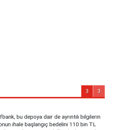
3
3
ank, bu depoya dair de ayrıntılı bilgilerin
ponun ihale başlangıç bedelini 110 bin TL