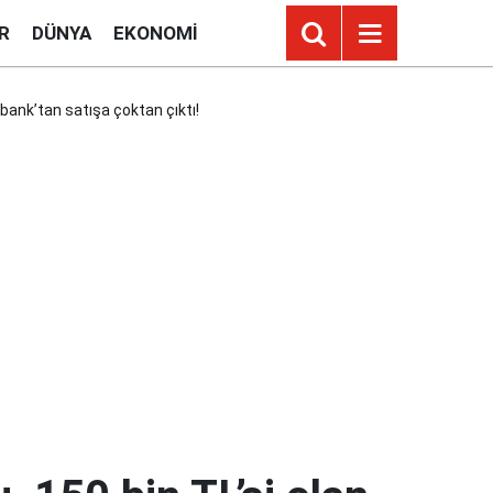
R
DÜNYA
EKONOMI
fbank’tan satışa çoktan çıktı!