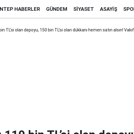
ANTEP HABERLER
GÜNDEM
SIYASET
ASAYIŞ
SPO
in TL’si olan depoyu, 150 bin TL’si olan dükkanı hemen satın alsın! Vakı