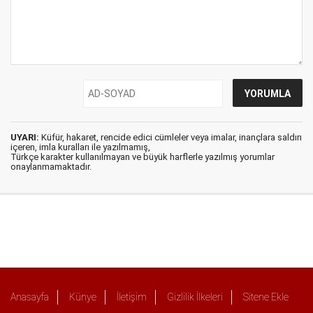
UYARI:
Küfür, hakaret, rencide edici cümleler veya imalar, inançlara saldırı
içeren, imla kuralları ile yazılmamış,
Türkçe karakter kullanılmayan ve büyük harflerle yazılmış yorumlar
onaylanmamaktadır.
Anasayfa
Künye
İletişim
Gizlilik İlkeleri
Sitene Ekle