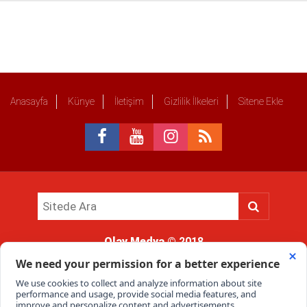
Anasayfa
Künye
İletişim
Gizlilik İlkeleri
Sitene Ekle
Olay Medya
© 2018
Sitemizde kullanılan içerik ve görsellerin tüm hakları saklıdır, izinsiz
kullanımı hukuki yaptırıma tabidir.