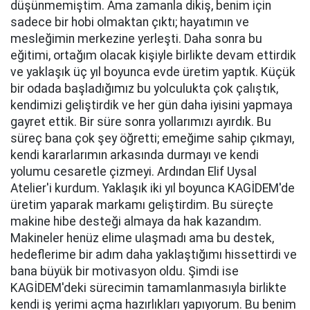
düşünmemiştim. Ama zamanla dikiş, benim için
sadece bir hobi olmaktan çıktı; hayatımın ve
mesleğimin merkezine yerleşti. Daha sonra bu
eğitimi, ortağım olacak kişiyle birlikte devam ettirdik
ve yaklaşık üç yıl boyunca evde üretim yaptık. Küçük
bir odada başladığımız bu yolculukta çok çalıştık,
kendimizi geliştirdik ve her gün daha iyisini yapmaya
gayret ettik. Bir süre sonra yollarımızı ayırdık. Bu
süreç bana çok şey öğretti; emeğime sahip çıkmayı,
kendi kararlarımın arkasında durmayı ve kendi
yolumu cesaretle çizmeyi. Ardından Elif Uysal
Atelier'i kurdum. Yaklaşık iki yıl boyunca KAGİDEM'de
üretim yaparak markamı geliştirdim. Bu süreçte
makine hibe desteği almaya da hak kazandım.
Makineler henüz elime ulaşmadı ama bu destek,
hedeflerime bir adım daha yaklaştığımı hissettirdi ve
bana büyük bir motivasyon oldu. Şimdi ise
KAGİDEM'deki sürecimin tamamlanmasıyla birlikte
kendi iş yerimi açma hazırlıkları yapıyorum. Bu benim