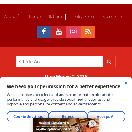
Anasayfa
Künye
İletişim
Gizlilik İlkeleri
Sitene Ekle
Olay Medya
© 2018
Sitemizde kullanılan içerik ve görsellerin tüm hakları saklıdır, izinsiz
kullanımı hukuki yaptırıma tabidir.
Haber Portalı Yazılımı