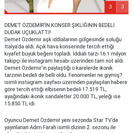
3
3
DEMET ÖZDEMİR’İN KONSER ŞIKLIĞININ BEDELİ
DUDAK UÇUKLATTI!
Demet Özdemir aşk iddialarının gölgesinde soluğu
İtalya'da aldı. Açık hava konserinde tercih ettiği
kıyafet büyük beğeni topladı. İddialı tarzı 16.1 milyon
takipçi ile instagram hesabı üzerinden tam not aldı.
Demet Özdemir'in paylaştığı o karelerde ikonik
tarzının bedeli de belli oldu. Fenomenler ne giymiş?
isimli instagram sayfası üzerinden paylaşılan habere
göre tercih ettiği elbisenin bedeli 17.519 TL,
ayağındaki ikonik sandaletler 20.000 TL, yeleği ise
15.850 TL idi.
Oyuncu Demet Özdemir yeni sezonda Star TV'de
yayınlanan Adım Farah isimli dizinin 2. sezonu ile