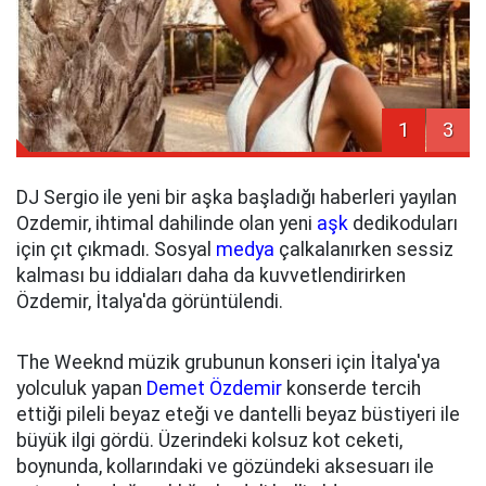
1
3
DJ Sergio ile yeni bir aşka başladığı haberleri yayılan
Ozdemir, ihtimal dahilinde olan yeni
aşk
dedikoduları
için çıt çıkmadı. Sosyal
medya
çalkalanırken sessiz
kalması bu iddiaları daha da kuvvetlendirirken
Özdemir, İtalya'da görüntülendi.
The Weeknd müzik grubunun konseri için İtalya'ya
yolculuk yapan
Demet Özdemir
konserde tercih
ettiği pileli beyaz eteği ve dantelli beyaz büstiyeri ile
büyük ilgi gördü. Üzerindeki kolsuz kot ceketi,
boynunda, kollarındaki ve gözündeki aksesuarı ile