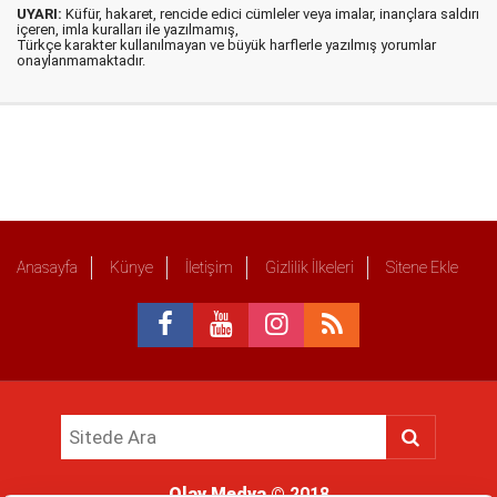
UYARI:
Küfür, hakaret, rencide edici cümleler veya imalar, inançlara saldırı
içeren, imla kuralları ile yazılmamış,
Türkçe karakter kullanılmayan ve büyük harflerle yazılmış yorumlar
onaylanmamaktadır.
Anasayfa
Künye
İletişim
Gizlilik İlkeleri
Sitene Ekle
Olay Medya
© 2018