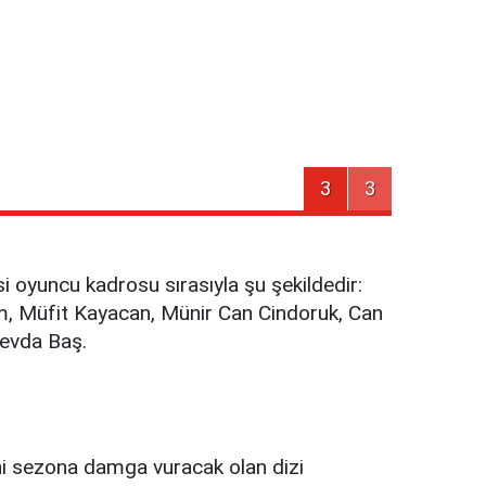
3
3
i oyuncu kadrosu sırasıyla şu şekildedir:
im, Müfit Kayacan, Münir Can Cindoruk, Can
Sevda Baş.
ni sezona damga vuracak olan dizi