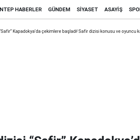
ANTEP HABERLER
GÜNDEM
SIYASET
ASAYIŞ
SPO
 “Safir” Kapadokya’da çekimlere başladı! Safir dizisi konusu ve oyuncu