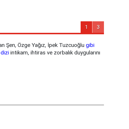
1
3
lhan Şen, Özge Yağız, İpek Tuzcuoğlu
gibi
n
dizi
intikam, ihtiras ve zorbalık duygularını