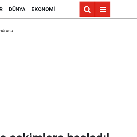
R
DÜNYA
EKONOMI
 kadrosu…