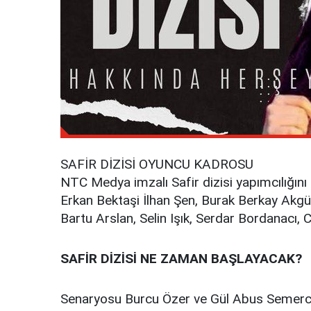
SAFİR DİZİSİ OYUNCU KADROSU
NTC Medya imzalı Safir dizisi yapımcılığını 
Erkan Bektaşi İlhan Şen, Burak Berkay Akg
Bartu Arslan, Selin Işık, Serdar Bordanac
SAFİR DİZİSİ NE ZAMAN BAŞLAYACAK?
Senaryosu Burcu Özer ve Gül Abus Semerci'y