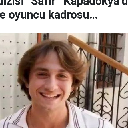
izisi “Safir” Kapadokya’d
 ve oyuncu kadrosu…