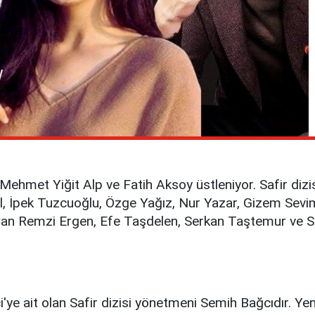
Mehmet Yiğit Alp ve Fatih Aksoy üstleniyor. Safir dizis
ül, İpek Tuzcuoğlu, Özge Yağız, Nur Yazar, Gizem Sev
ı, Can Remzi Ergen, Efe Taşdelen, Serkan Taştemur ve 
e ait olan Safir dizisi yönetmeni Semih Bağcıdır. Ye