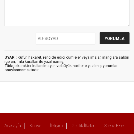
UYARI:
Küfür, hakaret, rencide edici cümleler veya imalar, inançlara saldırı
içeren, imla kuralları ile yazılmamış,
Türkçe karakter kullanılmayan ve büyük harflerle yazılmış yorumlar
onaylanmamaktadır.
Anasayfa
Künye
İletişim
Gizlilik İlkeleri
Sitene Ekle