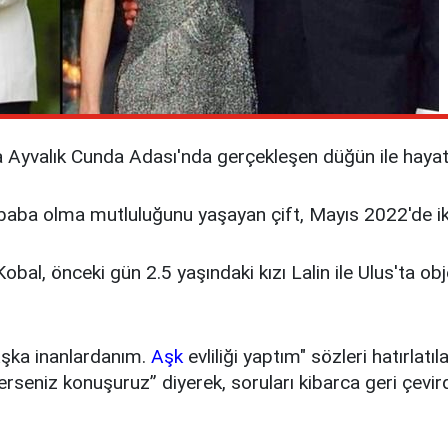
 Ayvalık Cunda Adası'nda gerçekleşen düğün ile hayatlar
aba olma mutluluğunu yaşayan çift, Mayıs 2022'de ikinc
al, önceki gün 2.5 yaşındaki kızı Lalin ile Ulus'ta obj
Aşka inanlardanım.
Aşk
evliliği yaptım" sözleri hatırlat
seniz konuşuruz” diyerek, soruları kibarca geri çevird