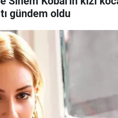
ve Sinem Kobal'ın kızı ko
ıtı gündem oldu