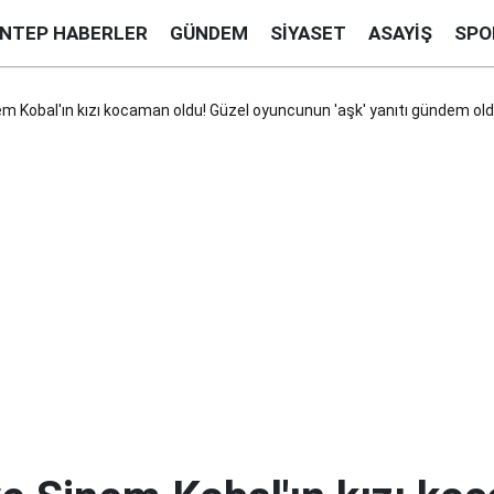
ANTEP HABERLER
GÜNDEM
SIYASET
ASAYIŞ
SPO
em Kobal'ın kızı kocaman oldu! Güzel oyuncunun 'aşk' yanıtı gündem ol