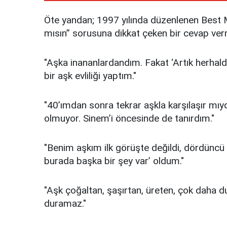
Öte yandan; 1997 yılında düzenlenen Best M
mısın” sorusuna dikkat çeken bir cevap verm
"Aşka inananlardandım. Fakat ‘Artık herhal
bir aşk evliliği yaptım."
"40’ımdan sonra tekrar aşkla karşılaşır mı
olmuyor. Sinem’i öncesinde de tanırdım."
"Benim aşkım ilk görüşte değildi, dördüncü
burada başka bir şey var’ oldum."
"Aşk çoğaltan, şaşırtan, üreten, çok daha du
duramaz."