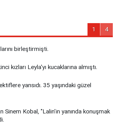
1
4
ını birleştirmişti.
i kızları Leyla'yı kucaklarına almıştı.
ektiflere yansıdı. 35 yaşındaki güzel
ılan Sinem Kobal, "Lalin’in yanında konuşmak
i.