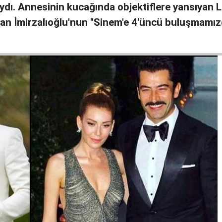
ydı. Annesinin kucağında objektiflere yansıyan Lal
nan İmirzalıoğlu'nun "Sinem'e 4'üncü buluşmamız