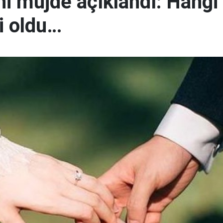
ni müjde açıklandı: Hangi 
li oldu…