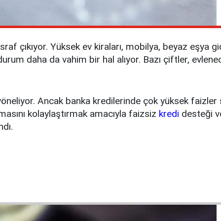
af çıkıyor. Yüksek ev kiraları, mobilya, beyaz eşya gide
urum daha da vahim bir hal alıyor. Bazı çiftler, evlene
 yöneliyor. Ancak banka kredilerinde çok yüksek faizle
ulmasını kolaylaştırmak amacıyla faizsiz
kredi
desteği ve
ndı.