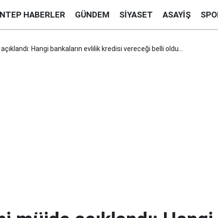
ANTEP HABERLER
GÜNDEM
SIYASET
ASAYIŞ
SPO
açıklandı: Hangi bankaların evlilik kredisi vereceği belli oldu…