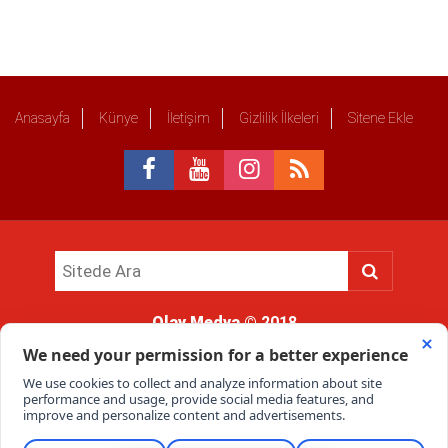
Anasayfa
Künye
İletişim
Gizlilik İlkeleri
Sitene Ekle
Olay Medya
© 2018
Sitemizde kullanılan içerik ve görsellerin tüm hakları saklıdır, izinsiz
kullanımı hukuki yaptırıma tabidir.