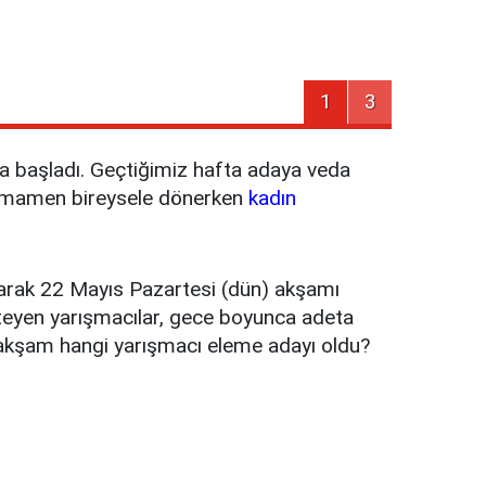
1
3
a başladı. Geçtiğimiz hafta adaya veda
 tamamen bireysele dönerken
kadın
arak 22 Mayıs Pazartesi (dün) akşamı
isteyen yarışmacılar, gece boyunca adeta
n akşam hangi yarışmacı eleme adayı oldu?