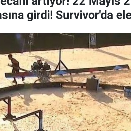
yecanı artıyor! 22 Mayıs 
sına girdi! Survivor'da e