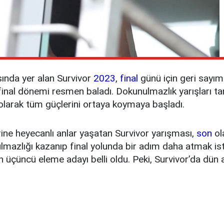
sında yer alan Survivor
2023
,
final
günü için geri sayım
final dönemi resmen baladı. Dokunulmazlık yarışları
ı olarak tüm güçlerini ortaya koymaya başladı.
erine heyecanlı anlar yaşatan Survivor yarışması,
son
ol
kunulmazlığı kazanıp final yolunda bir adım daha atmak 
n üçüncü eleme adayı belli oldu. Peki, Survivor’da dü