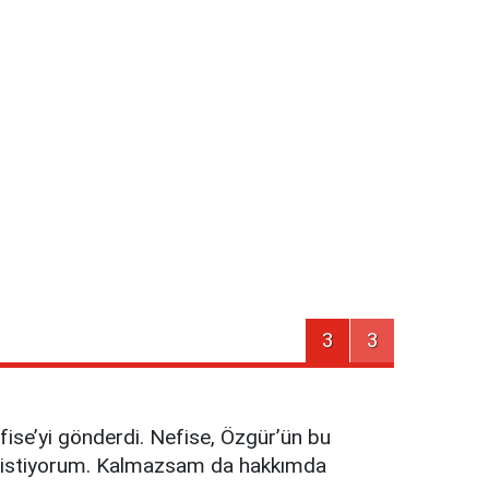
3
3
ise’yi gönderdi. Nefise, Özgür’ün bu
ak istiyorum. Kalmazsam da hakkımda