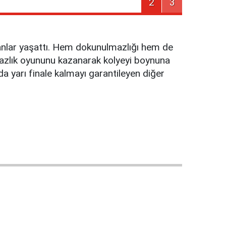
2
3
ı anlar yaşattı. Hem dokunulmazlığı hem de
mazlık oyununu kazanarak kolyeyi boynuna
da yarı finale kalmayı garantileyen diğer