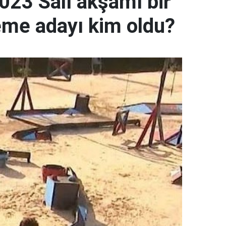
2023 Salı akşamı bir
leme adayı kim oldu?