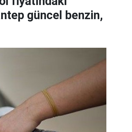
ol fiyatındaki
ntep güncel benzin,