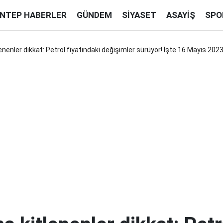
ANTEP HABERLER
GÜNDEM
SIYASET
ASAYIŞ
SPO
lenenler dikkat: Petrol fiyatındaki değişimler sürüyor! İşte 16 Mayıs 20