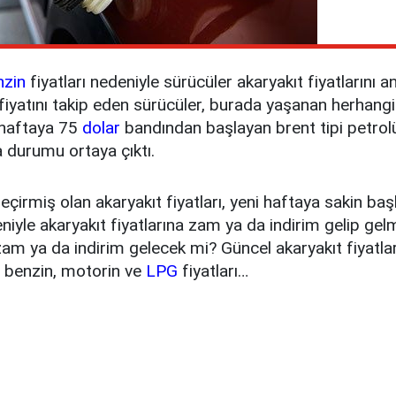
nzin
fiyatları nedeniyle sürücüler akaryakıt fiyatlarını 
 fiyatını takip eden sürücüler, burada yaşanan herhangi 
 haftaya 75
dolar
bandından başlayan brent tipi petrolü
a durumu ortaya çıktı.
eçirmiş olan akaryakıt fiyatları, yeni haftaya sakin başl
iyle akaryakıt fiyatlarına zam ya da indirim gelip gel
 zam ya da indirim gelecek mi? Güncel akaryakıt fiyatl
l benzin, motorin ve
LPG
fiyatları…