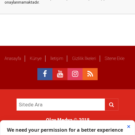
onaylanmamaktadır.
Anasayfa
Künye
İletişim
Gizlilik İlkeleri
Sitene Ekle
Olay Medya
© 2018
Sitemizde kullanılan içerik ve görsellerin tüm hakları saklıdır, izinsiz
kullanımı hukuki yaptırıma tabidir.