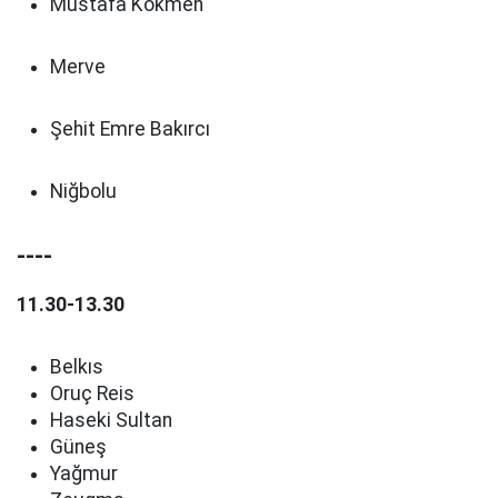
Mustafa Kökmen
Merve
Şehit Emre Bakırcı
Niğbolu
----
11.30-13.30
Belkıs
Oruç Reis
Haseki Sultan
Güneş
Yağmur