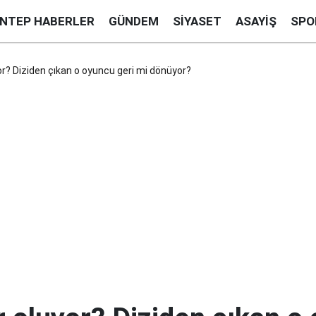
ANTEP HABERLER
GÜNDEM
SIYASET
ASAYIŞ
SPO
or? Diziden çıkan o oyuncu geri mi dönüyor?