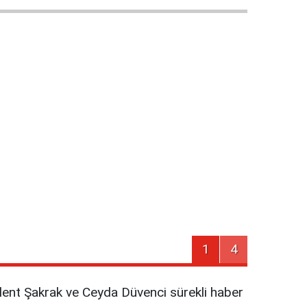
1
4
nt Şakrak ve Ceyda Düvenci sürekli haber