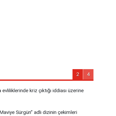
2
4
vliliklerinde kriz çıktığı iddiası üzerine
aviye Sürgün” adlı dizinin çekimleri