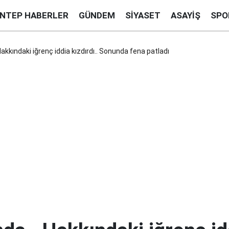
ANTEP HABERLER
GÜNDEM
SIYASET
ASAYIŞ
SPO
kkındaki iğrenç iddia kızdırdı.. Sonunda fena patladı