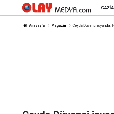
GAZI
Anasayfa
Magazin
Ceyda Düvenci isyanda.. Ha