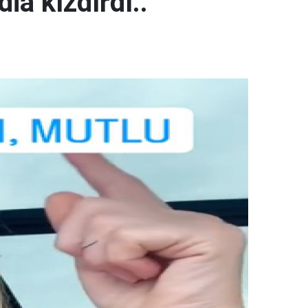
ia kızdırdı..