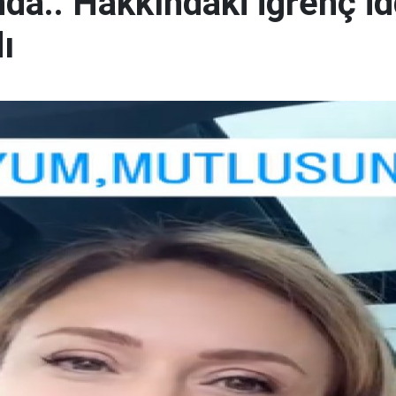
a.. Hakkındaki iğrenç idd
ı