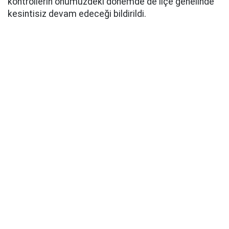
kontrollerin önümüzdeki dönemde de ilçe genelinde
kesintisiz devam edeceği bildirildi.