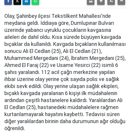
Olay, Şahinbey ilçesi Tekstilkent Mahallesi'nde
meydana geldi. İddiaya göre, Dumlupınar Bulvarı
üzerinde yabancı uyruklu çocukların kavgasına
aileleri de dahil oldu. Kısa sürede büyüyen kavgada
bıçaklar da kullanıldı. Kavgada bıçakların kullanılması
sonucu Ali El Cedlan (25), Ali El Cedlan (21),
Muhammed Mergedani (24), İbrahim Mergedani (25),
Ahmed El Faraj (22) ve Usame Yesirci (22) isimli 6
şahıs yaralandı. 112 acil çağrı merkezine yapılan
ihbar üzerine olay yerine çok sayıda polis ve sağlık
ekibi sevk edildi. Olay yerine ulaşan sağlık ekipleri,
bıçaklı kavgada yaralanan 6 kişiyi ilk müdahalenin
ardından çeşitli hastanelere kaldırdı. Yaralılardan Ali
El Cedlan (25), hastanedeki müdahalelere rağmen
kurtarılamayarak hayatını kaybetti. Tedavisi süren
diğer yaralılardan birinin daha durumunun ağır olduğu
öğrenildi.