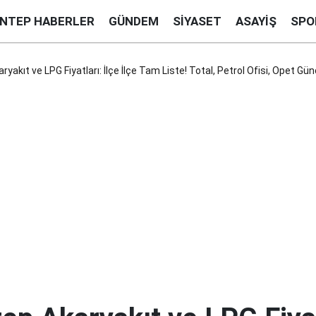
ANTEP HABERLER
GÜNDEM
SIYASET
ASAYIŞ
SPO
yakıt ve LPG Fiyatları: İlçe İlçe Tam Liste! Total, Petrol Ofisi, Opet Gü