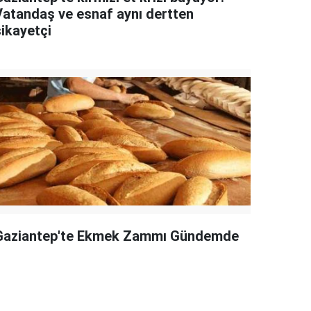
Vatandaş ve esnaf aynı dertten
şikayetçi
Gaziantep'te Ekmek Zammı Gündemde