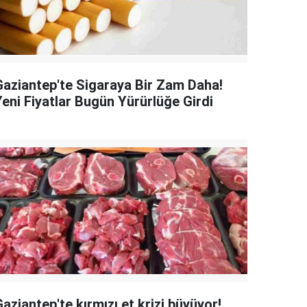
Gaziantep'te Sigaraya Bir Zam Daha!
Yeni Fiyatlar Bugün Yürürlüğe Girdi
aziantep'te kırmızı et krizi büyüyor!