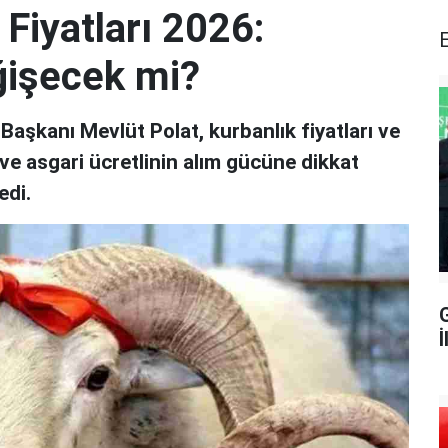
Fiyatları 2026:
ğişecek mi?
 Başkanı Mevlüt Polat, kurbanlık fiyatları ve
e asgari ücretlinin alım gücüne dikkat
edi.
G
İ