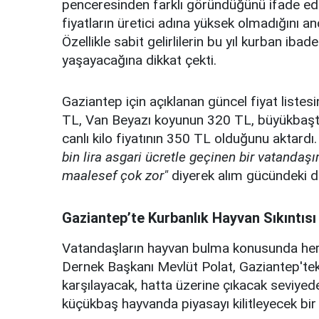
penceresinden farklı göründüğünü ifade ede
fiyatların üretici adına yüksek olmadığını a
Özellikle sabit gelirlilerin bu yıl kurban ibad
yaşayacağına dikkat çekti.
Gaziantep için açıklanan güncel fiyat listes
TL, Van Beyazı koyunun 320 TL, büyükbaşta
canlı kilo fiyatının 350 TL olduğunu aktardı.
bin lira asgari ücretle geçinen bir vatandaş
maalesef çok zor"
diyerek alım gücündeki da
Gaziantep’te Kurbanlık Hayvan Sıkıntısı
Vatandaşların hayvan bulma konusunda herh
Dernek Başkanı Mevlüt Polat, Gaziantep'teki c
karşılayacak, hatta üzerine çıkacak seviy
küçükbaş hayvanda piyasayı kilitleyecek bir