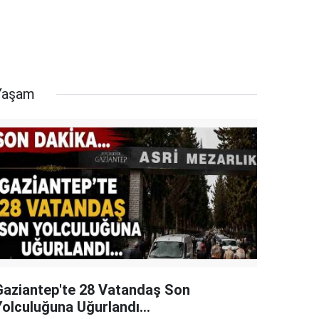
Yaşam
Gaziantep'te 28 Vatandaş Son
Yolculuğuna Uğurlandı...