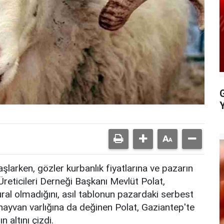
G
larken, gözler kurbanlık fiyatlarına ve pazarın
 Üreticileri Derneği Başkanı Mevlüt Polat,
kural olmadığını, asıl tablonun pazardaki serbest
 hayvan varlığına da değinen Polat, Gaziantep'te
 altını çizdi.