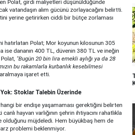
n Polat, girdi maliyetleri düşünüldüğünde
ncak vatandaşın alım gücünü zorlayacağını belirtti.
etini yerine getirirken ciddi bir bütçe zorlaması
ini hatırlatan Polat; Mor koyunun kilosunun 305
 ise dananın 400 TL, düvenin 380 TL ve ineğin
 Polat,
"Bugün 20 bin lira emekli aylığı ya da 28
ımızın bu rakamlarla kurbanlık kesebilmesi
ralmaya işaret etti.
 Yok: Stoklar Talebin Üzerinde
angi bir endişe yaşamaması gerektiğini belirten
anlı hayvan varlığının şehrin ihtiyacını rahatlıkla
ede olduğunu müjdeledi. Hem büyükbaş hem de
 arz problemi beklenmiyor.