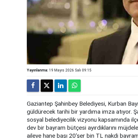
Yayınlanma:
19 Mayıs 2026 Salı 09:15
Gaziantep Şahinbey Belediyesi, Kurban Bayr
güldürecek tarihi bir yardıma imza atıyor
sosyal belediyecilik vizyonu kapsamında ilç
dev bir bayram bütçesi ayırdıklarını müjdel
aileye hane başı 20'şer bin TL nakdi bayra