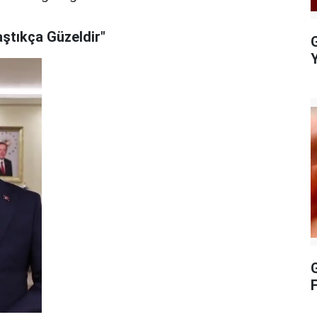
ştıkça Güzeldir"
G
G