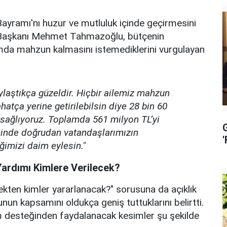
Bayramı'nı huzur ve mutluluk içinde geçirmesini
ye Başkanı Mehmet Tahmazoğlu, bütçenin
amda mahzun kalmasını istemediklerini vurgulayan
laştıkça güzeldir. Hiçbir ailemiz mahzun
hatça yerine getirilebilsin diye 28 bin 60
 sağlıyoruz. Toplamda 561 milyon TL’yi
isinde doğrudan vatandaşlarımızın
iğimizi daim eylesin."
ardımı Kimlere Verilecek?
ekten kimler yararlanacak?" sorusuna da açıklık
n kapsamını oldukça geniş tuttuklarını belirtti.
am desteğinden faydalanacak kesimler şu şekilde