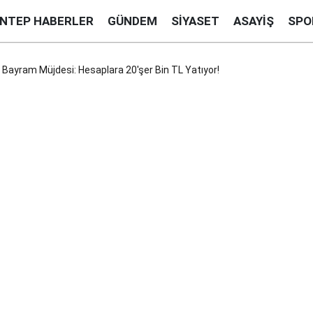
ANTEP HABERLER
GÜNDEM
SIYASET
ASAYIŞ
SPO
 Bayram Müjdesi: Hesaplara 20'şer Bin TL Yatıyor!