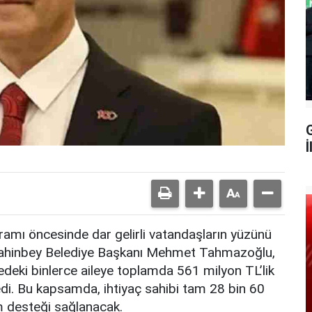
G
İ
amı öncesinde dar gelirli vatandaşların yüzünü
. Şahinbey Belediye Başkanı Mehmet Tahmazoğlu,
edeki binlerce aileye toplamda 561 milyon TL’lik
edi. Bu kapsamda, ihtiyaç sahibi tam 28 bin 60
m desteği sağlanacak.