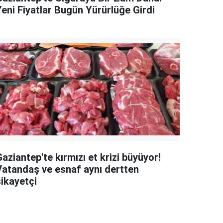
Yeni Fiyatlar Bugün Yürürlüğe Girdi
aziantep'te kırmızı et krizi büyüyor!
Vatandaş ve esnaf aynı dertten
şikayetçi