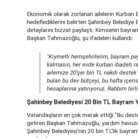
Ekonomik olarak zorlanan ailelerin Kurban 
hedeflediklerini belirten Şahinbey Beledi
detaylarını bizzat paylaştı. Kimsenin bayr
Başkan Tahmazoğlu, şu ifadeleri kullandı:
"Kıymetli hemşehrilerim, bayram pay
kalmasın, her evde kurban ibadeti ra
ailemize 20’şer bin TL nakdi destek
bulan bu dev bütçeyi, bu hafta içer
hesaplarına yatırıyoruz. Rabbim birl
Şahinbey Belediyesi 20 Bin TL Bayram Y
Vatandaşların en çok merak ettiği "Bu dest
getiren Başkan Tahmazoğlu, yardım havuzunu
Şahinbey Belediyesi’nin 20 bin TL'lik bayr