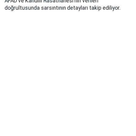
AFAD ve Kandilli Rasathanesi’nin verileri
doğrultusunda sarsıntının detayları takip ediliyor.