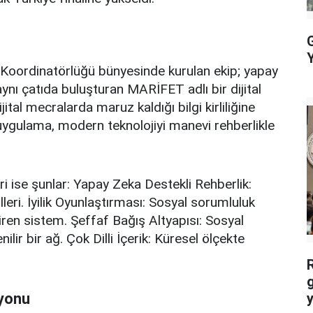
G
Y
ı Koordinatörlüğü bünyesinde kurulan ekip; yapay
nı çatıda buluşturan MARİFET adlı bir dijital
jital mecralarda maruz kaldığı bilgi kirliliğine
n uygulama, modern teknolojiyi manevi rehberlikle
 ise şunlar: Yapay Zeka Destekli Rehberlik:
eri. İyilik Oyunlaştırması: Sosyal sorumluluk
tiren sistem. Şeffaf Bağış Altyapısı: Sosyal
lir bir ağ. Çok Dilli İçerik: Küresel ölçekte
g
zyonu
y