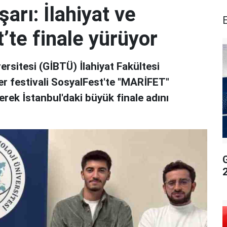
rı: İlahiyat ve
’te finale yürüyor
ersitesi (GİBTÜ) İlahiyat Fakültesi
mler festivali SosyalFest'te "MARİFET"
rerek İstanbul'daki büyük finale adını
G