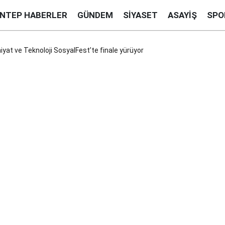
ANTEP HABERLER
GÜNDEM
SIYASET
ASAYIŞ
SPO
iyat ve Teknoloji SosyalFest’te finale yürüyor