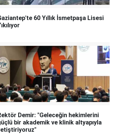
aziantep'te 60 Yıllık İsmetpaşa Lisesi
ıkılıyor
Rektör Demir: "Geleceğin hekimlerini
üçlü bir akademik ve klinik altyapıyla
etiştiriyoruz"