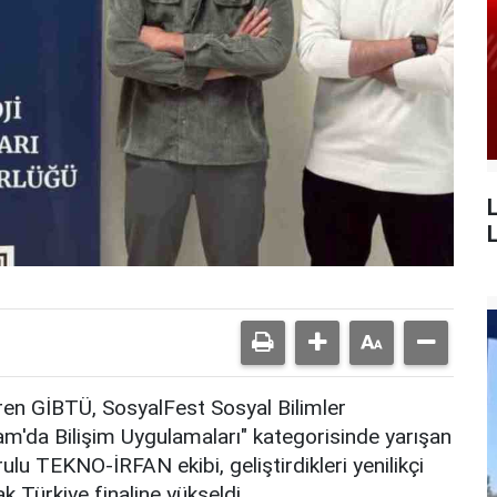
L
tiren GİBTÜ, SosyalFest Sosyal Bilimler
slam'da Bilişim Uygulamaları" kategorisinde yarışan
ulu TEKNO-İRFAN ekibi, geliştirdikleri yenilikçi
k Türkiye finaline yükseldi.