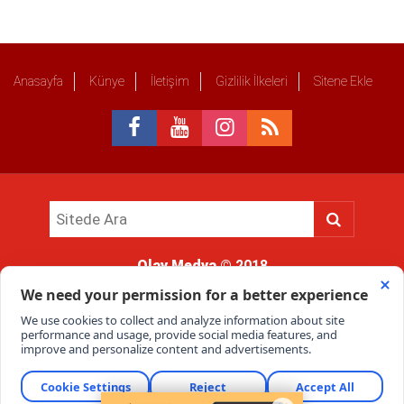
Anasayfa
Künye
İletişim
Gizlilik İlkeleri
Sitene Ekle
Olay Medya
© 2018
Sitemizde kullanılan içerik ve görsellerin tüm hakları saklıdır, izinsiz
kullanımı hukuki yaptırıma tabidir.
Haber Portalı Yazılımı