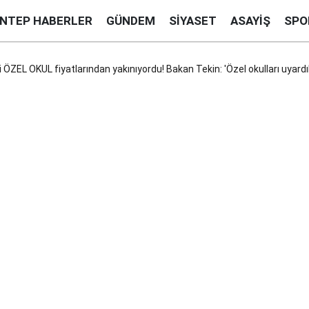
ANTEP HABERLER
GÜNDEM
SIYASET
ASAYIŞ
SPO
i ÖZEL OKUL fiyatlarından yakınıyordu! Bakan Tekin: 'Özel okulları uyardık