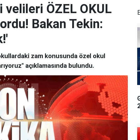
i velileri ÖZEL OKUL
yordu! Bakan Tekin:
!'
 okullardaki zam konusunda özel okul
yarıyoruz" açıklamasında bulundu.
G