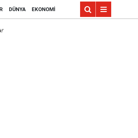
R
DÜNYA
EKONOMI
!'