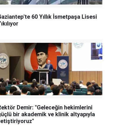
aziantep'te 60 Yıllık İsmetpaşa Lisesi
ıkılıyor
Rektör Demir: "Geleceğin hekimlerini
üçlü bir akademik ve klinik altyapıyla
etiştiriyoruz"