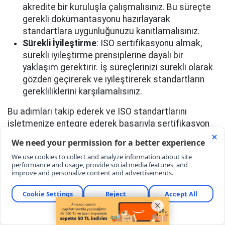
akredite bir kuruluşla çalışmalısınız. Bu süreçte
gerekli dokümantasyonu hazırlayarak
standartlara uygunluğunuzu kanıtlamalısınız.
Sürekli İyileştirme
: ISO sertifikasyonu almak,
sürekli iyileştirme prensiplerine dayalı bir
yaklaşım gerektirir. İş süreçlerinizi sürekli olarak
gözden geçirerek ve iyileştirerek standartların
gerekliliklerini karşılamalısınız.
Bu adımları takip ederek ve ISO standartlarını
işletmenize entegre ederek başarıyla sertifikasyon
sürecini tamamlayabilirsiniz.
ISO Eğitim Programlarının Önemi ve
Acadezone'un Farkı
ISO eğitim programlarının önemi ve katılımcılara
sağladığı faydaların vurgulanması, katılımcıların