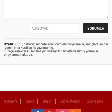
UYARI:
Küfür, hakaret, rencide edici cümleler veya imalar, inançlara saldırı
içeren, imla kuralları ile yazılmamış,
Türkçe karakter kullanılmayan ve büyük harflerle yazılmış yorumlar
onaylanmamaktadır.
Anasayfa
Künye
İletişim
Gizlilik İlkeleri
Sitene Ekle