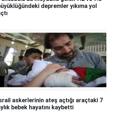
büyüklüğündeki depremler yıkıma yol
çtı
srail askerlerinin ateş açtığı araçtaki 7
ylık bebek hayatını kaybetti