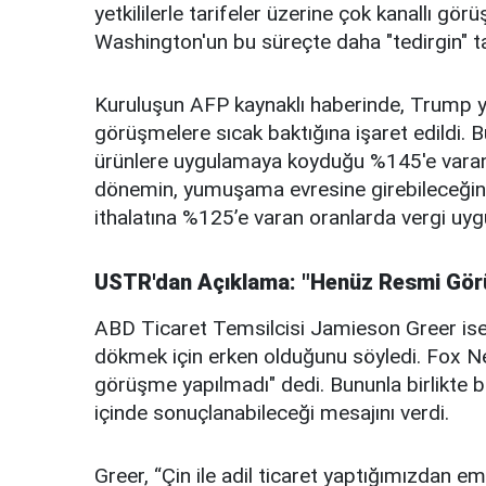
yetkililerle tarifeler üzerine çok kanallı gö
Washington'un bu süreçte daha "tedirgin" t
Kuruluşun AFP kaynaklı haberinde, Trump yö
görüşmelere sıcak baktığına işaret edildi. 
ürünlere uygulamaya koyduğu %145'e varan 
dönemin, yumuşama evresine girebileceğini
ithalatına %125’e varan oranlarda vergi uyg
USTR'dan Açıklama: "Henüz Resmi Gö
ABD Ticaret Temsilcisi Jamieson Greer ise
dökmek için erken olduğunu söyledi. Fox Ne
görüşme yapılmadı" dedi. Bununla birlikte baz
içinde sonuçlanabileceği mesajını verdi.
Greer, “Çin ile adil ticaret yaptığımızdan 