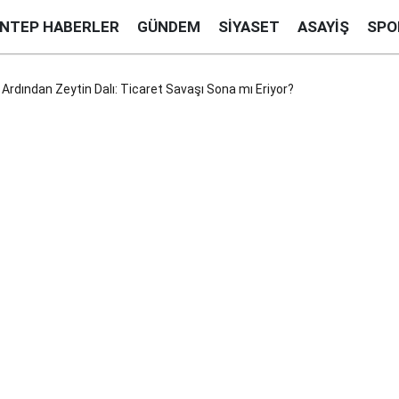
ANTEP HABERLER
GÜNDEM
SIYASET
ASAYIŞ
SPO
 Ardından Zeytin Dalı: Ticaret Savaşı Sona mı Eriyor?