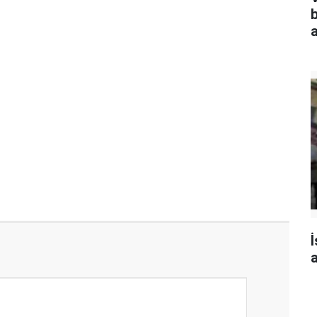
a
İ
a