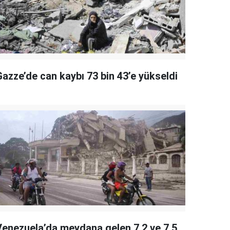
Gazze’de can kaybı 73 bin 43’e yükseldi
Venezuela’da meydana gelen 7.2 ve 7.5