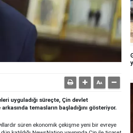
feleri uyguladığı süreçte, Çin devlet
arkasında temasların başladığını gösteriyor.
 yıllardır süren ekonomik çekişme yeni bir evreye
dün katıldığı NewsNation yayınında Çin ile ticaret