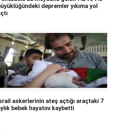
büyüklüğündeki depremler yıkıma yol
çtı
srail askerlerinin ateş açtığı araçtaki 7
ylık bebek hayatını kaybetti