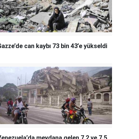
Gazze’de can kaybı 73 bin 43’e yükseldi
Venezuela’da meydana gelen 7.2 ve 7.5