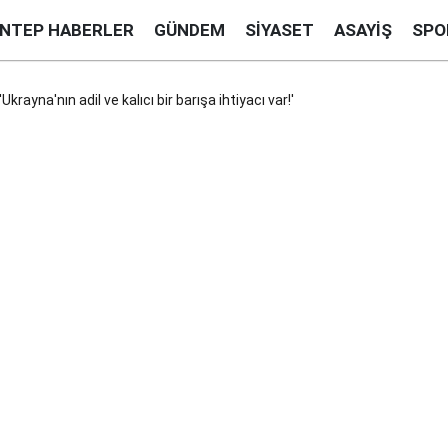
ANTEP HABERLER
GÜNDEM
SIYASET
ASAYIŞ
SPO
krayna'nın adil ve kalıcı bir barışa ihtiyacı var!'