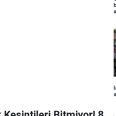
a
İ
a
 Kesintileri Bitmiyor! 8