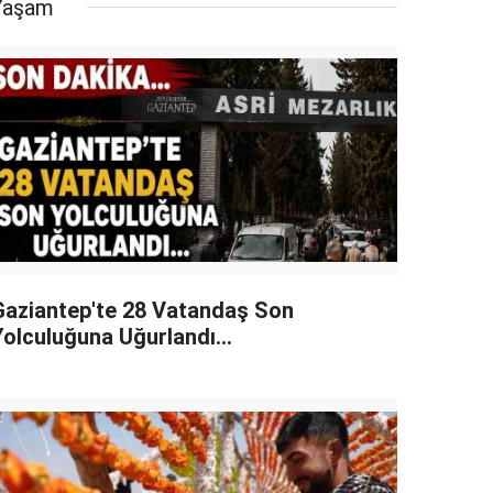
Yaşam
Gaziantep'te 28 Vatandaş Son
Yolculuğuna Uğurlandı...