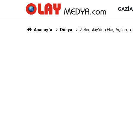
GAZI
Anasayfa
Dünya
Zelenskiy'den Flaş Açılama: 'U