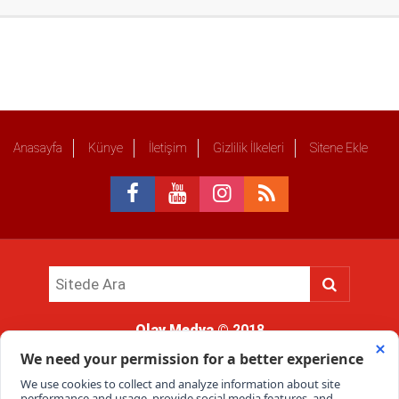
Anasayfa
Künye
İletişim
Gizlilik İlkeleri
Sitene Ekle
Olay Medya
© 2018
Sitemizde kullanılan içerik ve görsellerin tüm hakları saklıdır, izinsiz
kullanımı hukuki yaptırıma tabidir.