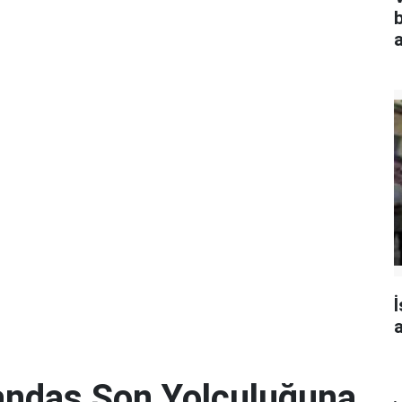
a
İ
a
andaş Son Yolculuğuna