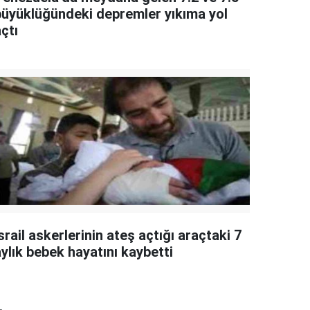
büyüklüğündeki depremler yıkıma yol
çtı
srail askerlerinin ateş açtığı araçtaki 7
ylık bebek hayatını kaybetti