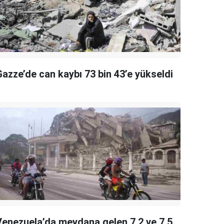
Gazze’de can kaybı 73 bin 43’e yükseldi
Venezuela’da meydana gelen 7.2 ve 7.5