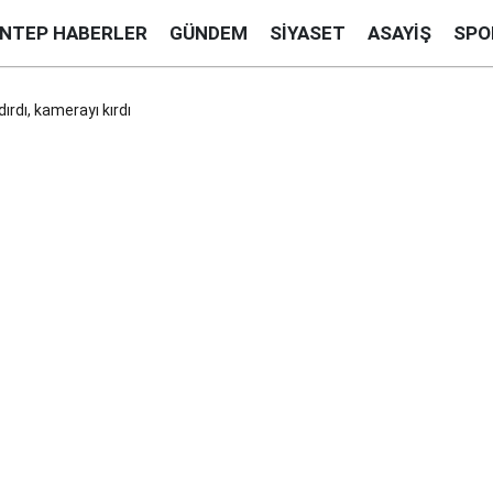
ANTEP HABERLER
GÜNDEM
SIYASET
ASAYIŞ
SPO
dırdı, kamerayı kırdı