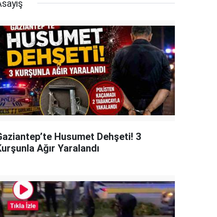
Asayiş
Gaziantep’te Husumet Dehşeti! 3
Kurşunla Ağır Yaralandı