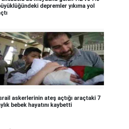
büyüklüğündeki depremler yıkıma yol
çtı
srail askerlerinin ateş açtığı araçtaki 7
ylık bebek hayatını kaybetti