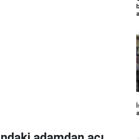
a
İ
a
ındaki adamdan acı