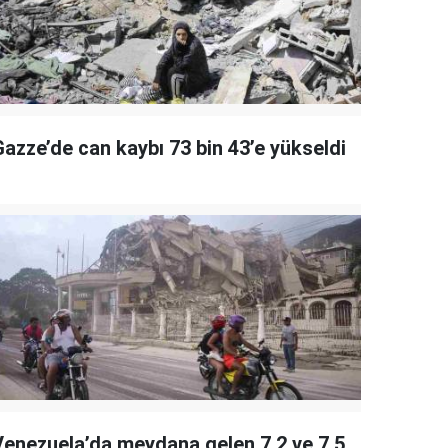
Gazze’de can kaybı 73 bin 43’e yükseldi
Venezuela’da meydana gelen 7.2 ve 7.5