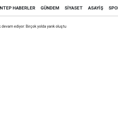
ANTEP HABERLER
GÜNDEM
SIYASET
ASAYIŞ
SPO
k devam ediyor: Birçok yolda yarık oluştu