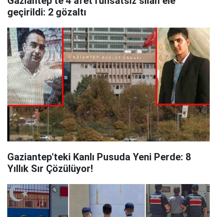
Gaziantep’te 4 afet ruhsatsız silah ele
geçirildi: 2 gözaltı
Gaziantep'teki Kanlı Pusuda Yeni Perde: 8
Yıllık Sır Çözülüyor!