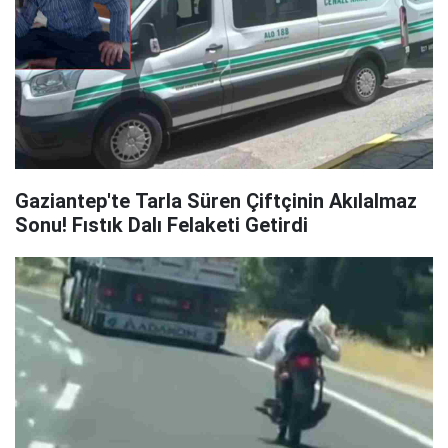
Gaziantep'te Tarla Süren Çiftçinin Akılalmaz
Sonu! Fıstık Dalı Felaketi Getirdi