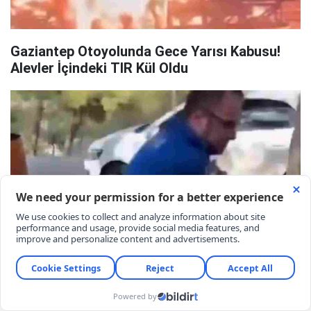
Gaziantep Otoyolunda Gece Yarısı Kabusu!
Alevler İçindeki TIR Kül Oldu
Gaziantep'te Erikçe Parkı'nda Gerginlik!