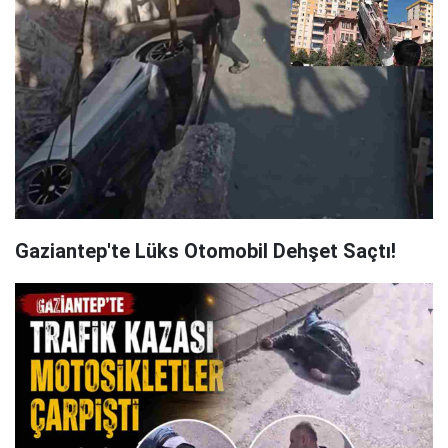
Gaziantep'te Lüks Otomobil Dehşet Saçtı!