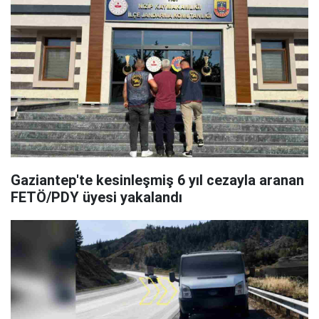
Gaziantep'te kesinleşmiş 6 yıl cezayla aranan
FETÖ/PDY üyesi yakalandı