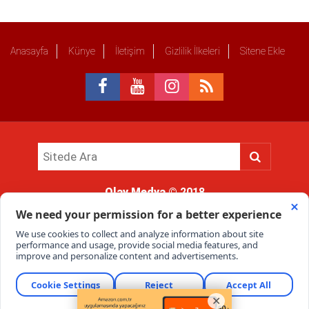
Anasayfa
Künye
İletişim
Gizlilik İlkeleri
Sitene Ekle
Olay Medya
© 2018
Sitemizde kullanılan içerik ve görsellerin tüm hakları saklıdır, izinsiz
kullanımı hukuki yaptırıma tabidir.
Haber Portalı Yazılımı