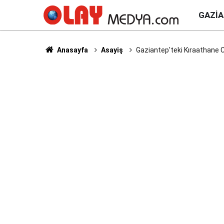
GAZI
Anasayfa
Asayiş
Gaziantep'teki Kıraathane C