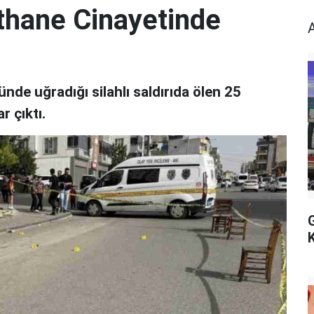
athane Cinayetinde
nde uğradığı silahlı saldırıda ölen 25
 çıktı.