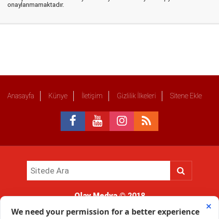
onaylanmamaktadır.
Anasayfa
Künye
İletişim
Gizlilik İlkeleri
Sitene Ekle
Olay Medya
© 2018
Sitemizde kullanılan içerik ve görsellerin tüm hakları saklıdır, izinsiz
kullanımı hukuki yaptırıma tabidir.