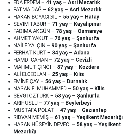
EDA ERDEM –
41 yaş
–
Asri Mezarlık
FATMA DAĞ –
62 yaş
–
Asri Mezarlık
HAKAN BOYACIGİL –
55 yaş
–
Hatay
SEVİM TABUR –
71 yaş
–
Kayalıpınar
FADIMA AKGÜN –
78 yaş
–
Osmaniye
AHMET YAKUT –
76 yaş
–
Şanlıurfa
NAİLE YALÇIN –
90 yaş
–
Şanlıurfa
FERHAT KURT –
34 yaş
–
Adana
HAMDİ CAHAN –
72 yaş
–
Cevizli
MAHMUT ÇINĞI –
87 yaş
–
Kozdere
ALİ ELCEDLAN –
25 yaş
–
Kilis
EMİNE ÇAY –
56 yaş
–
Durnalık
NASAN ELMUHAMMED –
50 yaş
–
Kilis
SEVGİ ÖZTÜRK –
58 yaş
–
Şanlıurfa
ARİF USLU –
77 yaş
–
Beylerbeyi
MUSTAFA POLAT –
47 yaş
–
Gaziantep
RIDVAN MEMİŞ –
61 yaş
–
Yeşilkent Mezarlığı
HASAN HÜSEYİN DEVECİ –
58 yaş
–
Yeşilkent
Mezarlığı