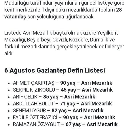
Müdürlüğü tarafından yayımlanan güncel listeye göre
kent merkezi ile il dışındaki mezarlıklarda toplam
28
vatandaş
son yolculuğuna uğurlanacak.
Listede Asri Mezarlık başta olmak üzere Yeşilkent
Mezarlığı, Beylerbeyi, Cevizli, Kozdere, Durnalık ve
farklı il mezarlıklarında gerçekleştirilecek definler yer
aldı.
6 Ağustos Gaziantep Defin Listesi
AHMET ÇAKIRTAŞ –
90 yaş
–
Asri Mezarlık
SERPİL KIZIKOĞLU –
45 yaş
–
Asri Mezarlık
ARİF ÇELİK –
85 yaş
–
Asri Mezarlık
ABDULLAH BULUT –
71 yaş
–
Asri Mezarlık
SENEM UYGUR –
82 yaş
–
Asri Mezarlık
FADİLE ÖZTERAZİCİ –
90 yaş
–
Asri Mezarlık
RAMAZAN ÖZAYGUT –
67 yaş
–
Asri Mezarlık