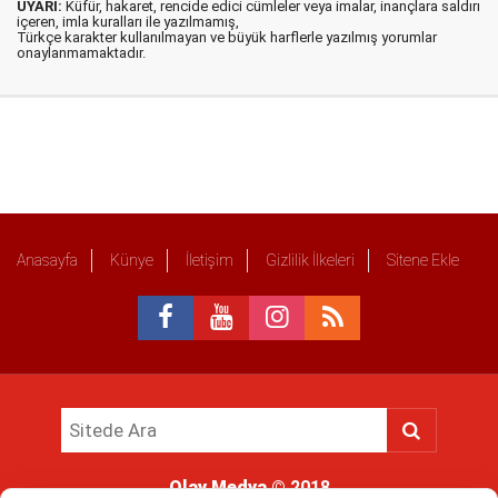
UYARI:
Küfür, hakaret, rencide edici cümleler veya imalar, inançlara saldırı
içeren, imla kuralları ile yazılmamış,
Türkçe karakter kullanılmayan ve büyük harflerle yazılmış yorumlar
onaylanmamaktadır.
Anasayfa
Künye
İletişim
Gizlilik İlkeleri
Sitene Ekle
Olay Medya
© 2018