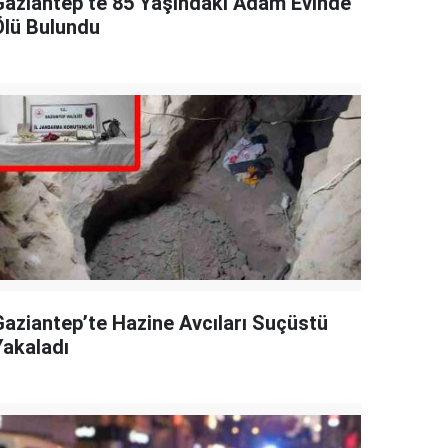
Gaziantep’te 85 Yaşındaki Adam Evinde
Ölü Bulundu
Gaziantep’te Hazine Avcıları Suçüstü
Yakaladı