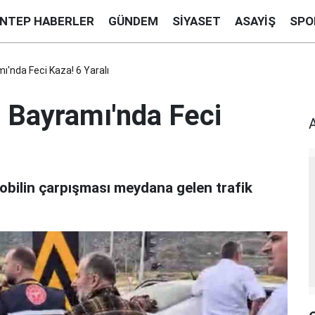
ANTEP HABERLER
GÜNDEM
SIYASET
ASAYIŞ
SPO
'nda Feci Kaza! 6 Yaralı
 Bayramı'nda Feci
mobilin çarpışması meydana gelen trafik