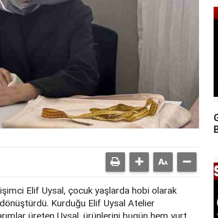
G
şimci Elif Uysal, çocuk yaşlarda hobi olarak
 dönüştürdü. Kurduğu Elif Uysal Atelier
arımlar üreten Uysal, ürünlerini bugün hem yurt