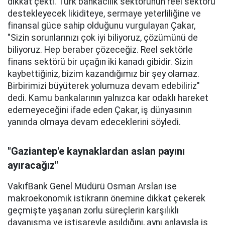
dikkat çekti. Türk bankacılık sektörünün reel sektörü
destekleyecek likiditeye, sermaye yeterliliğine ve
finansal güce sahip olduğunu vurgulayan Çakar,
"Sizin sorunlarınızı çok iyi biliyoruz, çözümünü de
biliyoruz. Hep beraber çözeceğiz. Reel sektörle
finans sektörü bir uçağın iki kanadı gibidir. Sizin
kaybettiğiniz, bizim kazandığımız bir şey olamaz.
Birbirimizi büyüterek yolumuza devam edebiliriz"
dedi. Kamu bankalarının yalnızca kar odaklı hareket
edemeyeceğini ifade eden Çakar, iş dünyasının
yanında olmaya devam edeceklerini söyledi.
"Gaziantep'e kaynaklardan aslan payını
ayıracağız"
VakıfBank Genel Müdürü Osman Arslan ise
makroekonomik istikrarın önemine dikkat çekerek
geçmişte yaşanan zorlu süreçlerin karşılıklı
dayanışma ve istişareyle aşıldığını, aynı anlayışla iş