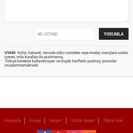
UYARI:
Küfür, hakaret, rencide edici cümleler veya imalar, inançlara saldırı
içeren, imla kuralları ile yazılmamış,
Türkçe karakter kullanılmayan ve büyük harflerle yazılmış yorumlar
onaylanmamaktadır.
Anasayfa
Künye
İletişim
Gizlilik İlkeleri
Sitene Ekle