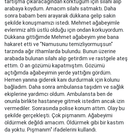
tartışma çıkaracağından korktuğum için silahı alıp
arabaya koydum. Amacım silahı satmaktı. Daha
sonra babam beni arayarak dükkana gelip sakin
şekilde konuşmamızı istedi. Mehmet ağabeyimle
evlerimiz altlı üstlü olduğu için ondan korkuyordum.
Dükkana gittiğimde Mehmet ağabeyim yine bana
hakaret etti ve "Namusunu temizliyormuşsun"
tarzında ağır ithamlarda bulundu. Bunun üzerine
arabada bulunan silahı alıp getirdim ve rastgele ateş
ettim. O an gözümü kapatmıştım. Gözümü
açtığımda ağabeyimin yerde yattığını gördüm.
Hemen yanına giderek kanı durdurmak için kolunu
bağladım. Daha sonra ambulansa taşıdım ve sağlık
ekiplerine yardımcı oldum. Ambulansta ben de
onunla birlikte hastaneye gitmek istedim ancak izin
vermediler. Sonrasında polise konum attım. Olay bu
şekilde gerçekleşti. Çok pişmanım. Ağabeyimi
öldürmek değildi amacım. Öldürmek gibi bir kastım
da yoktu. Pişmanım" ifadelerini kullandı.