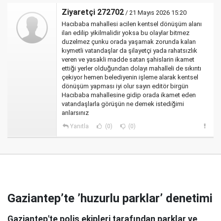
Ziyaretçi 272702
/ 21 Mayıs 2026 15:20
Hacıbaba mahallesi acilen kentsel dönüşüm alanı
ilan edilip yikilmalidir yoksa bu olaylar bitmez
duzelmez çunku orada yaşamak zorunda kalan
kıymetli vatandaşlar da şilayetçi yada rahatsızlık
veren ve yasakli madde satan şahislarin ikamet
ettiği yerler olduğundan dolayı mahalleli de sıkıntı
çekiyor hemen belediyenin işleme alarak kentsel
dönüşüm yapması iyi olur sayın editör birgün
Hacıbaba mahallesine gidip orada ikamet eden
vatandaşlarla görüşün ne demek istediğimi
anlarsınız
Yanıtla
(0)
(0)
Gaziantep’te ’huzurlu parklar’ denetimi
Gaziantep'te polis ekipleri tarafından parklar ve