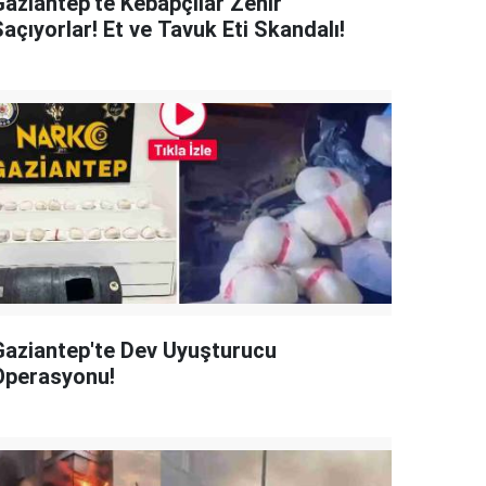
Gaziantep'te Kebapçılar Zehir
açıyorlar! Et ve Tavuk Eti Skandalı!
Gaziantep'te Dev Uyuşturucu
Operasyonu!