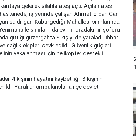
okantaya gelerek silahla ateş açtı. Açılan ateş
ı hastanede, iş yerinde çalışan Ahmet Ercan Can
açan saldırgan Kaburgediği Mahallesi sınırlarında
enimahalle sınırlarında evinin oradaki tır şoförü
da gittiği güzergahta 8 kişiyi de yaraladı. İhbar
 sağlık ekipleri sevk edildi. Güvenlik güçleri
linin yakalanması için helikopter destekli
G
h
ar 4 kişinin hayatını kaybettiği, 8 kişinin
enildi. Yaralılar ambulanslarla ilçe devlet