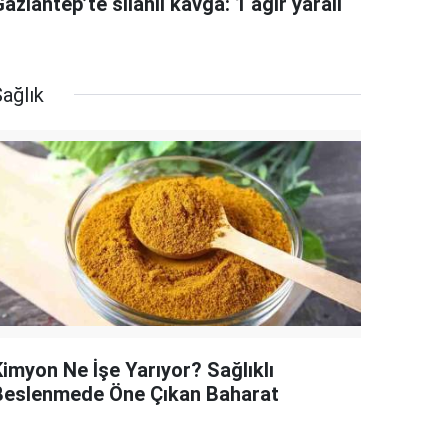
aziantep’te silahlı kavga: 1 ağır yaralı
ağlık
Kimyon Ne İşe Yarıyor? Sağlıklı
Beslenmede Öne Çıkan Baharat