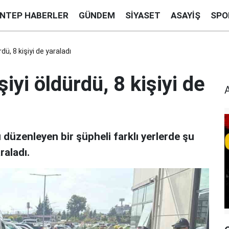
ANTEP HABERLER
GÜNDEM
SIYASET
ASAYIŞ
SPO
rdü, 8 kişiyi de yaraladı
şiyi öldürdü, 8 kişiyi de
rı düzenleyen bir şüpheli farklı yerlerde şu
raladı.