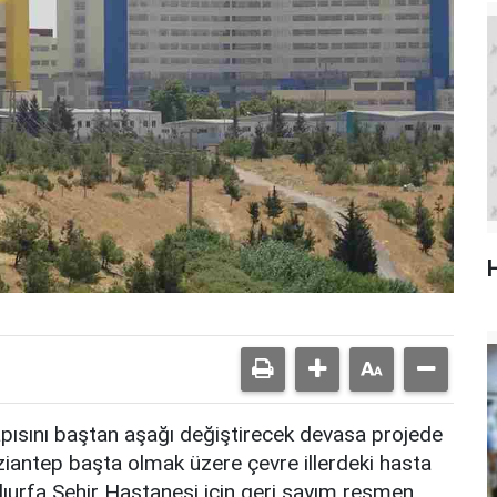
pısını baştan aşağı değiştirecek devasa projede
ziantep başta olmak üzere çevre illerdeki hasta
lıurfa Şehir Hastanesi için geri sayım resmen