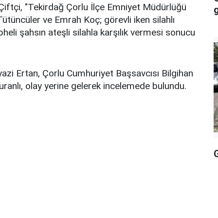
Çiftçi, "Tekirdağ Çorlu İlçe Emniyet Müdürlüğü
g
tüncüler ve Emrah Koç; görevli iken silahlı
eli şahsın ateşli silahla karşılık vermesi sonucu
azi Ertan, Çorlu Cumhuriyet Başsavcısı Bilgihan
anlı, olay yerine gelerek incelemede bulundu.
G