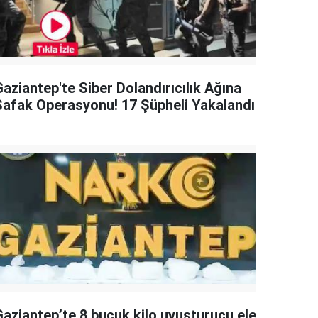
aziantep'te Siber Dolandırıcılık Ağına
Şafak Operasyonu! 17 Şüpheli Yakalandı
Gaziantep’te 8 buçuk kilo uyuşturucu ele