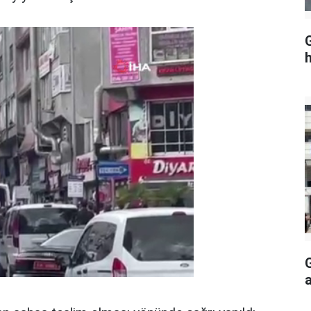
G
h
a