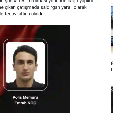
gan şahsa teslim olması yönünde çağrı yapıldı.
ne çıkan çatışmada saldırgan yaralı olarak
 tedavi altına alındı.
G