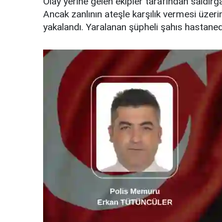
Olay yerine gelen ekipler tarafından saldır
Ancak zanlının ateşle karşılık vermesi üzeri
yakalandı. Yaralanan şüpheli şahıs hastanede