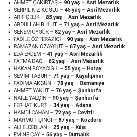
AHMET ÇAKIRTAŞ –
90 yaş
–
Asri Mezarlık
SERPİL KIZIKOĞLU –
45 yaş
–
Asri Mezarlık
ARİF ÇELİK –
85 yaş
–
Asri Mezarlık
ABDULLAH BULUT –
71 yaş
–
Asri Mezarlık
SENEM UYGUR –
82 yaş
–
Asri Mezarlık
FADİLE ÖZTERAZİCİ –
90 yaş
–
Asri Mezarlık
RAMAZAN ÖZAYGUT –
67 yaş
–
Asri Mezarlık
EDA ERDEM –
41 yaş
–
Asri Mezarlık
FATMA DAĞ –
62 yaş
–
Asri Mezarlık
HAKAN BOYACIGİL –
55 yaş
–
Hatay
SEVİM TABUR –
71 yaş
–
Kayalıpınar
FADIMA AKGÜN –
78 yaş
–
Osmaniye
AHMET YAKUT –
76 yaş
–
Şanlıurfa
NAİLE YALÇIN –
90 yaş
–
Şanlıurfa
FERHAT KURT –
34 yaş
–
Adana
HAMDİ CAHAN –
72 yaş
–
Cevizli
MAHMUT ÇINĞI –
87 yaş
–
Kozdere
ALİ ELCEDLAN –
25 yaş
–
Kilis
EMİNE ÇAY –
56 yaş
–
Durnalık