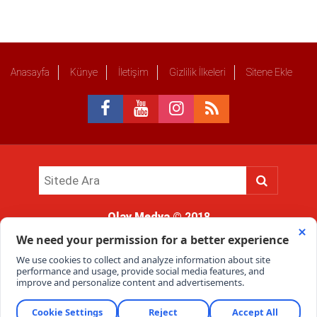
Anasayfa
Künye
İletişim
Gizlilik İlkeleri
Sitene Ekle
Olay Medya
© 2018
Sitemizde kullanılan içerik ve görsellerin tüm hakları saklıdır, izinsiz
kullanımı hukuki yaptırıma tabidir.