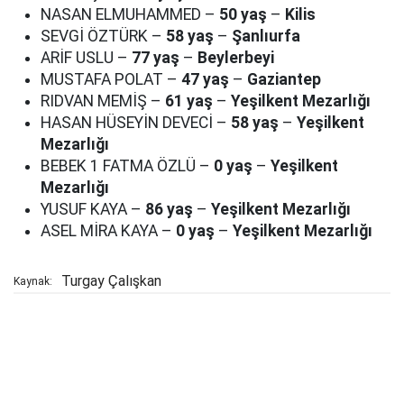
NASAN ELMUHAMMED –
50 yaş
–
Kilis
SEVGİ ÖZTÜRK –
58 yaş
–
Şanlıurfa
ARİF USLU –
77 yaş
–
Beylerbeyi
MUSTAFA POLAT –
47 yaş
–
Gaziantep
RIDVAN MEMİŞ –
61 yaş
–
Yeşilkent Mezarlığı
HASAN HÜSEYİN DEVECİ –
58 yaş
–
Yeşilkent
Mezarlığı
BEBEK 1 FATMA ÖZLÜ –
0 yaş
–
Yeşilkent
Mezarlığı
YUSUF KAYA –
86 yaş
–
Yeşilkent Mezarlığı
ASEL MİRA KAYA –
0 yaş
–
Yeşilkent Mezarlığı
Turgay Çalışkan
Kaynak: